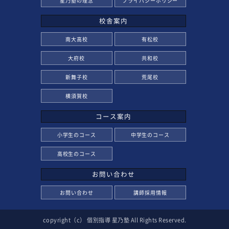
星乃塾の理念
プライバシーポリシー
校舎案内
南大高校
有松校
大府校
共和校
新舞子校
荒尾校
横須賀校
コース案内
小学生のコース
中学生のコース
高校生のコース
お問い合わせ
お問い合わせ
講師採用情報
copyright（c） 個別指導 星乃塾 All Rights Reserved.