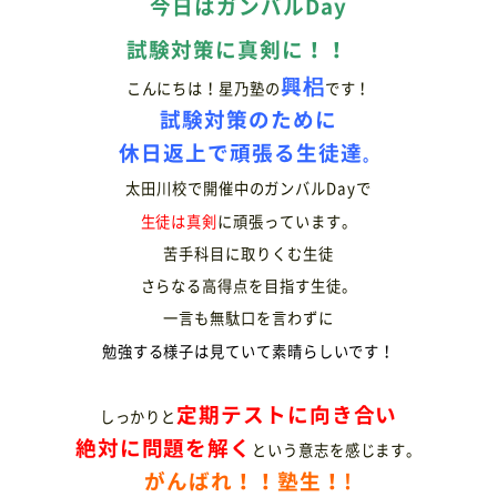
今日はガンバルDay
試験対策に真剣に！！
興梠
こんにちは！星乃塾の
です！
試験対策のために
休日返上で頑張る生徒達
。
太田川校で開催中のガンバルDayで
生徒は真剣
に頑張っています。
苦手科目に取りくむ生徒
さらなる高得点を目指す生徒。
一言も無駄口を言わずに
勉強する様子は見ていて素晴らしいです！
定期テストに向き合い
しっかりと
絶対に問題を解く
という意志を感じます。
がんばれ！！塾生！!