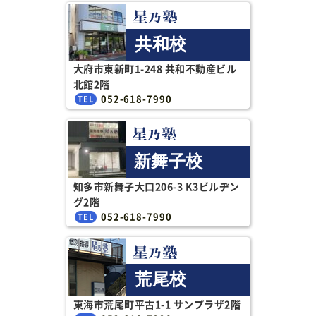
共和校
大府市東新町1-248 共和不動産ビル
北館2階
052-618-7990
新舞子校
知多市新舞子大口206-3 K3ビルヂン
グ2階
052-618-7990
荒尾校
東海市荒尾町平古1-1 サンプラザ2階