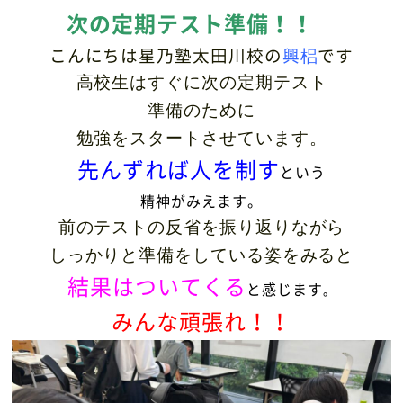
次の定期テスト準備！！
こんにちは星乃塾太田川校の
興梠
です
高校生はすぐに次の定期テスト
準備のために
勉強をスタートさせています。
先んずれば人を制す
という
精神がみえます。
前のテストの反省を振り返りながら
しっかりと準備をしている姿をみると
結果はついてくる
と感じます
。
みんな頑張れ！！