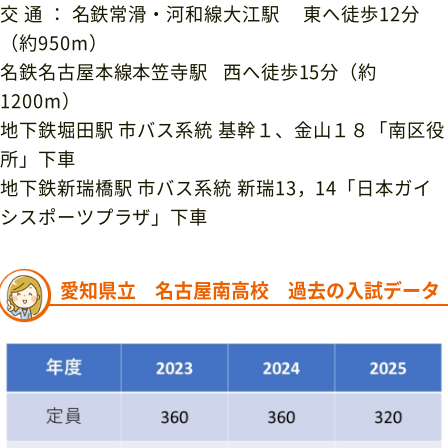
交 通 ： 名鉄常滑・河和線大江駅 東へ徒歩
12
分
（約
950m
）
名鉄名古屋本線本笠寺駅
西へ徒歩
15
分（約
1200m
）
地下鉄堀田駅 市バス系統 基幹１、金山１８「南区役
所」下車
地下鉄新瑞橋駅 市バス系統 新瑞
13
，
14
「日本ガイ
シスポーツプラザ」下車
愛知県立 名古屋南高校 過去の入試データ