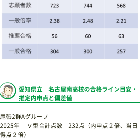
愛知県立 名古屋南高校の合格ライン目安・
推定内申点と偏差値
尾張2群Aグループ
2025年 Ⅴ型合計点数 232点（内申点２倍、当日
得点２倍）